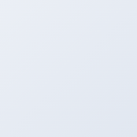
合金等细分领域，上下游配套率超过80%。对于
新入驻企业，园区提供“一站式”行政审批服务，从
签约到投产平均周期缩短至6个月。
技术创新与资源整合
耐氢脆材料在氢能设
备中的应用
苏州金属材料产业园最突出的优势在于产学研深
度融合。园区与苏州大学、上海交通大学材料学
院共建联合实验室，每年输出30余项专利技术。
例如，园区内某企业研发的纳米级金属涂层技
术，将模具使用寿命提升3倍，已获得航空航天领
域订单。建议新入驻企业优先与园区技术转移中
心对接，利用其“技术需求-研发攻关-成果转化”的
闭环服务，可节省30%以上的研发成本。此外，